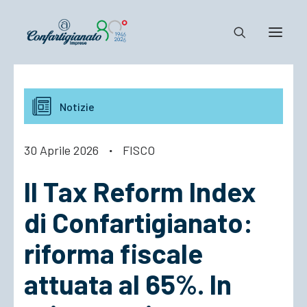
Notizie e Documenti
Notizie
Confartigianato
Dove siamo
30 Aprile 2026
·
FISCO
Il Sistema
Il Tax Reform Index
Cosa Facciamo
Associarsi
di Confartigianato:
riforma fiscale
attuata al 65%. In