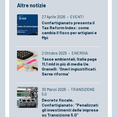
Altre notizie
27 Aprile 2026
·
EVENTI
Confartigianato presenta il
Tax Reform Index: come
cambia il fisco per artigiani e
Mpi
2 Ottobre 2025
·
ENERGIA
Tasse ambientali, Italia paga
11,1 mld in più di media Ue.
Granelli: 'Oneri ingiustificati.
Serve riforma'
30 Marzo 2026
·
TRANSIZIONE
5.0
Decreto fiscale,
Confartigianato: “Penalizzati
gli investimenti delle imprese
su Transizione 5.0”