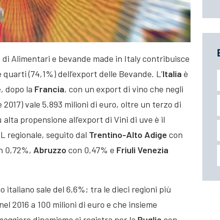
ro di Alimentari e bevande made in Italy contribuisce
e quarti (74,1%) dell’export delle Bevande. L’
Italia
è
e
, dopo la
Francia
, con un export di vino che negli
2017) vale 5.893 milioni di euro, oltre un terzo di
alta propensione all’export di Vini di uve è il
IL regionale, seguito dal
Trentino-Alto Adige
con
n 0,72%,
Abruzzo
con 0,47% e
Friuli Venezia
o italiano sale del 6,6%; tra le dieci regioni più
nel 2016 a 100 milioni di euro e che insieme
 maggiore dinamismo si registra per la
Puglia
con