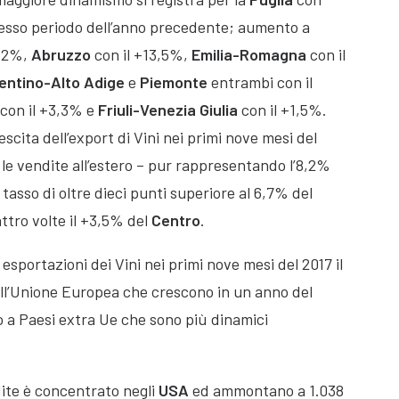
stesso periodo dell’anno precedente; aumento a
4,2%,
Abruzzo
con il +13,5%,
Emilia-Romagna
con il
entino-Alto Adige
e
Piemonte
entrambi con il
con il +3,3% e
Friuli-Venezia Giulia
con il +1,5%.
rescita dell’export di Vini nei primi nove mesi del
le vendite all’estero – pur rappresentando l’8,2%
tasso di oltre dieci punti superiore al 6,7% del
ttro volte il +3,5% del
Centro
.
 esportazioni dei Vini nei primi nove mesi del 2017 il
ell’Unione Europea che crescono in un anno del
 a Paesi extra Ue che sono più dinamici
dite è concentrato negli
USA
ed ammontano a 1.038