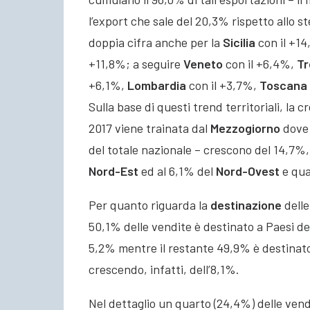
l’export che sale del 20,3% rispetto allo 
doppia cifra anche per la
Sicilia
con il +1
+11,8%; a seguire
Veneto
con il +6,4%,
Tr
+6,1%,
Lombardia
con il +3,7%,
Toscana
Sulla base di questi trend territoriali, la c
2017 viene trainata dal
Mezzogiorno
dove 
del totale nazionale – crescono del 14,7%, 
Nord-Est
ed al 6,1% del
Nord-Ovest
e qua
Per quanto riguarda la
destinazione
delle
50,1% delle vendite è destinato a Paesi d
5,2% mentre il restante 49,9% è destinato
crescendo, infatti, dell’8,1%.
Nel dettaglio un quarto (24,4%) delle ven