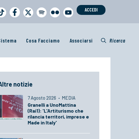
ACCEDI
 Sistema
Cosa Facciamo
Associarsi
Ricerca
Altre notizie
7 Agosto 2026
·
MEDIA
Granelli a UnoMattina
(Rai1): 'L'Artiturismo che
rilancia territori, imprese e
Made in Italy'