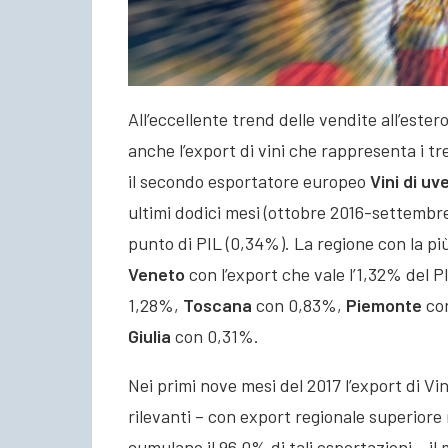
All’eccellente trend delle vendite all’este
anche l’export di vini che rappresenta i tr
il secondo esportatore europeo
Vini di uv
ultimi dodici mesi (ottobre 2016-settembre 
punto di PIL (0,34%). La regione con la più 
Veneto
con l’export che vale l’1,32% del P
1,28%,
Toscana
con 0,83%,
Piemonte
co
Giulia
con 0,31%.
Nei primi nove mesi del 2017 l’export di Vin
rilevanti – con export regionale superiore 
cumulano il 96,0% di tali esportazioni – il