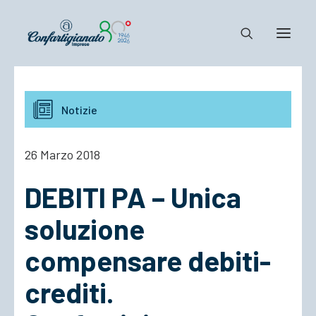
Notizie e Documenti
Notizie
Confartigianato
Dove siamo
26 Marzo 2018
Il Sistema
DEBITI PA – Unica
Cosa Facciamo
Associarsi
soluzione
compensare debiti-
crediti.