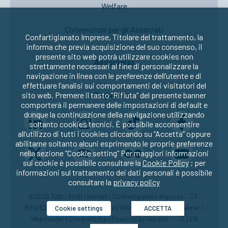
Welfare
Convenzioni per gli Associati
Confartigianato Imprese, Titolare del trattamento, la
informa che previa acquisizione del suo consenso, il
presente sito web potrà utilizzare cookies non
Associarsi
strettamente necessari al fine di personalizzare la
navigazione in linea con le preferenze dell’utente e di
effettuare l’analisi sui comportamenti dei visitatori del
Seguici su:
sito web. Premere il tasto “Rifiuta” del presente banner
comporterà il permanere delle impostazioni di default e
dunque la continuazione della navigazione utilizzando
soltanto cookies tecnici. È possibile acconsentire
all’utilizzo di tutti i cookies cliccando su “Accetta” oppure
abilitarne soltanto alcuni esprimendo le proprie preferenze
nella sezione “Cookie setting” Per maggiori informazioni
sui cookie è possibile consultare la
Cookie Policy
; per
informazioni sul trattamento dei dati personali è possibile
consultare la
privacy policy
©2026 Tutti i diritti riservati | Confartigianato Imprese – C.F.
80429270582 |
Privacy
|
Cookie
|
Whistleblowing
|
Disclaimer
|
Cookie settings
ACCETTA
Webmaster
|
Compatibilità
| Powered by
Horace
IT
|
EN