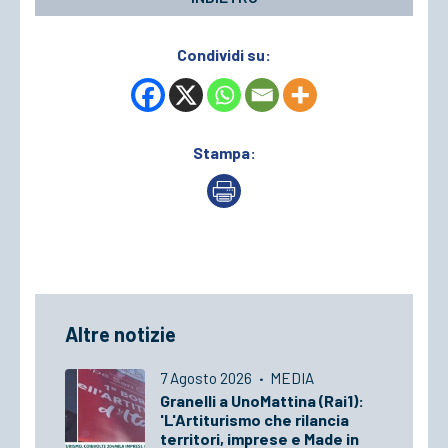
Condividi su:
Stampa:
Altre notizie
7 Agosto 2026
·
MEDIA
Granelli a UnoMattina (Rai1):
'L'Artiturismo che rilancia
territori, imprese e Made in