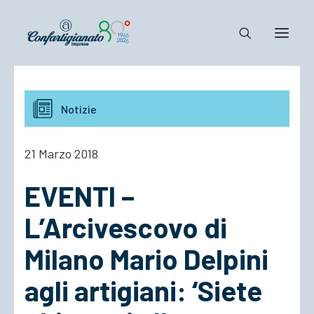
Notizie e Documenti
Notizie
Confartigianato
Dove siamo
21 Marzo 2018
Il Sistema
EVENTI –
Cosa Facciamo
Associarsi
L’Arcivescovo di
Milano Mario Delpini
agli artigiani: ‘Siete