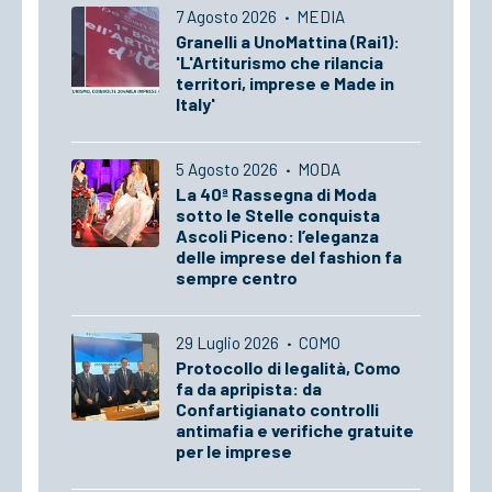
7 Agosto 2026
·
MEDIA
Granelli a UnoMattina (Rai1):
'L'Artiturismo che rilancia
territori, imprese e Made in
Italy'
5 Agosto 2026
·
MODA
La 40ª Rassegna di Moda
sotto le Stelle conquista
Ascoli Piceno: l’eleganza
delle imprese del fashion fa
sempre centro
29 Luglio 2026
·
COMO
Protocollo di legalità, Como
fa da apripista: da
Confartigianato controlli
antimafia e verifiche gratuite
per le imprese