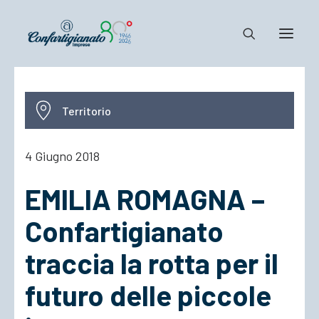
Notizie e Documenti
Territorio
Confartigianato
Dove siamo
4 Giugno 2018
Il Sistema
EMILIA ROMAGNA –
Cosa Facciamo
Associarsi
Confartigianato
traccia la rotta per il
futuro delle piccole