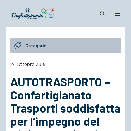
Notizie e Documenti
Categorie
Confartigianato
Dove siamo
24 Ottobre 2018
Il Sistema
AUTOTRASPORTO –
Cosa Facciamo
Associarsi
Confartigianato
Trasporti soddisfatta
per l’impegno del