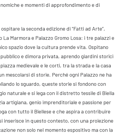
onomiche e momenti di approfondimento e di
ospitare la seconda edizione di “Fatti ad Arte”,
zo La Marmora e Palazzo Gromo Losa: i tre palazzi e
nico spazio dove la cultura prende vita. Ospitano
 pubblico e dimora privata, aprendo giardini storici
iazza medievale e le corti, tra la strada e la casa
un mescolarsi di storie. Perché ogni Palazzo ne ha
liando lo sguardo, queste storie si fondono con
io naturale e si lega con il distretto tessile di Biella
zia artigiana, genio imprenditoriale e passione per
oga con tutto il Biellese e che aspira a contribuire
e” si inserisce in questo contesto, con una proiezione
cazione non solo nel momento espositivo ma con la