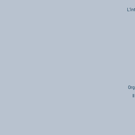
L’in
Org
I