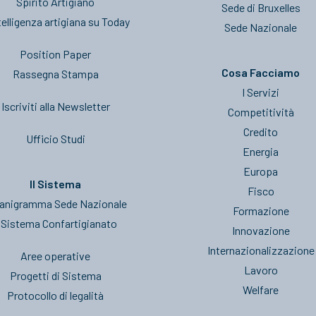
Spirito Artigiano
Sede di Bruxelles
telligenza artigiana su Today
Sede Nazionale
Position Paper
Cosa Facciamo
Rassegna Stampa
I Servizi
Iscriviti alla Newsletter
Competitività
Credito
Ufficio Studi
Energia
Europa
Il Sistema
Fisco
anigramma Sede Nazionale
Formazione
l Sistema Confartigianato
Innovazione
Internazionalizzazione
Aree operative
Lavoro
Progetti di Sistema
Welfare
Protocollo di legalità