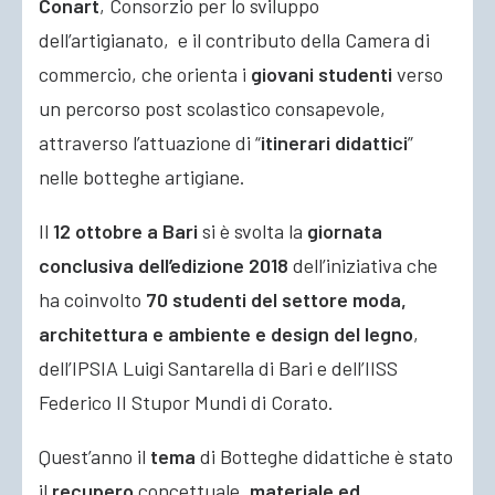
Conart
, Consorzio per lo sviluppo
dell’artigianato,
e il contributo della Camera di
commercio,
che orienta i
giovani studenti
verso
un percorso post scolastico consapevole,
attraverso l’attuazione di “
itinerari didattici
”
nelle botteghe artigiane.
Il
12 ottobre a Bari
si è svolta la
giornata
conclusiva dell’edizione 2018
dell’iniziativa che
ha coinvolto
70 studenti del settore moda,
architettura e ambiente e design del legno
,
dell’IPSIA Luigi Santarella di Bari e dell’IISS
Federico II Stupor Mundi di Corato.
Quest’anno il
tema
di Botteghe didattiche è stato
il
recupero
concettuale,
materiale ed