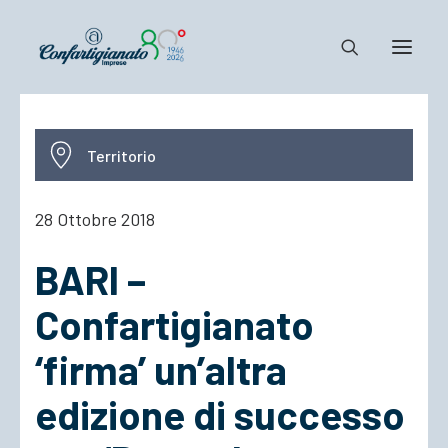
Notizie e Documenti
Territorio
Confartigianato
Dove siamo
28 Ottobre 2018
Il Sistema
BARI –
Cosa Facciamo
Associarsi
Confartigianato
‘firma’ un’altra
edizione di successo