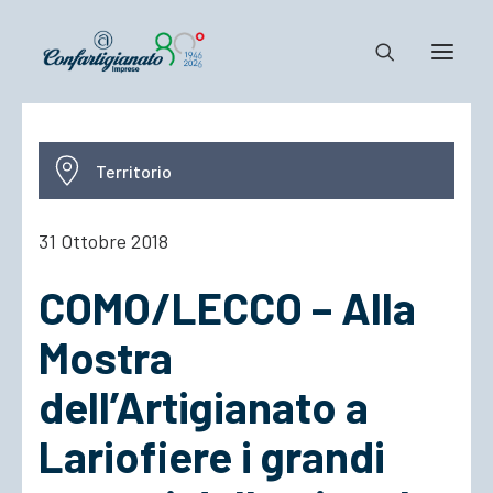
Notizie e Documenti
Territorio
Confartigianato
Dove siamo
31 Ottobre 2018
Il Sistema
COMO/LECCO – Alla
Cosa Facciamo
Associarsi
Mostra
dell’Artigianato a
Lariofiere i grandi