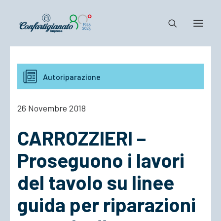
Notizie e Documenti
Autoriparazione
Confartigianato
Dove siamo
26 Novembre 2018
Il Sistema
CARROZZIERI –
Cosa Facciamo
Associarsi
Proseguono i lavori
del tavolo su linee
guida per riparazioni