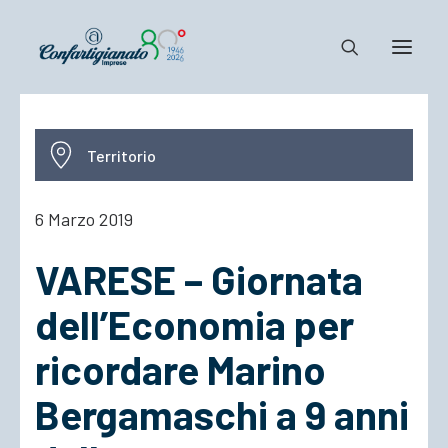
Notizie e Documenti
Territorio
Confartigianato
Dove siamo
6 Marzo 2019
Il Sistema
VARESE – Giornata
Cosa Facciamo
Associarsi
dell’Economia per
ricordare Marino
Bergamaschi a 9 anni