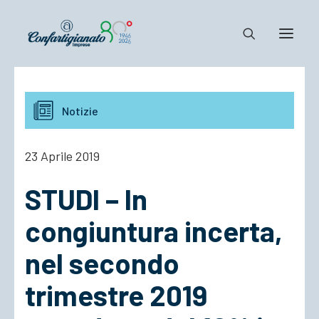
Notizie e Documenti
Notizie
Confartigianato
Dove siamo
23 Aprile 2019
Il Sistema
STUDI – In
Cosa Facciamo
Associarsi
congiuntura incerta,
nel secondo
trimestre 2019