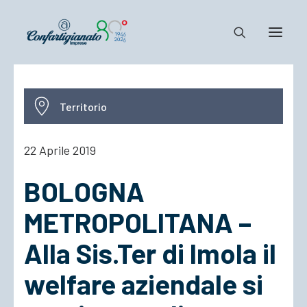
Notizie e Documenti
Territorio
Confartigianato
Dove siamo
22 Aprile 2019
Il Sistema
BOLOGNA
Cosa Facciamo
Associarsi
METROPOLITANA –
Alla Sis.Ter di Imola il
welfare aziendale si