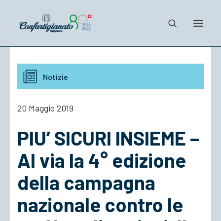
Notizie e Documenti
Notizie
Confartigianato
Dove siamo
20 Maggio 2019
Il Sistema
PIU’ SICURI INSIEME –
Cosa Facciamo
Associarsi
Al via la 4° edizione
della campagna
nazionale contro le