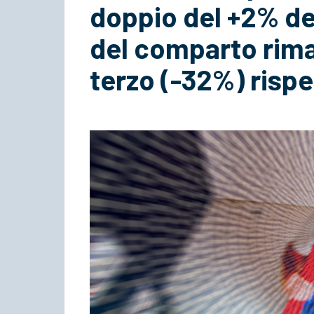
doppio del +2% del
del comparto rima
terzo (-32%) rispet