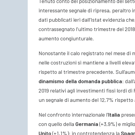
Tenuto conto del posizionamento del settor
interessante segnale di ripresa, peraltro in
dati pubblicati ieri dall’Istat evidenzia ch
contrassegnato l’ultimo trimestre del 2018
aumento congiunturale.
Nonostante il calo registrato nel mese di 
nelle costruzioni si mantiene a livelli eleva
rispetto al trimestre precedente. Sull’au
dinamismo della domanda pubblica
: dal
2019 relativi agli investimenti fissi lordi
un segnale di aumento del 12,7% rispetto 
Nel confronto internazionale l’
Italia
presen
con quello della
Germania
(+3,9%) e miglio
Unito
(+1,1%); in controtendenza la
Spag