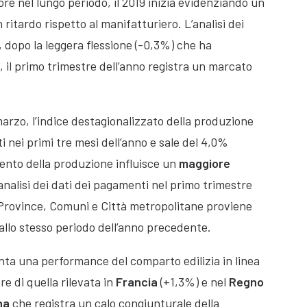
e nel lungo periodo, il 2019 inizia evidenziando un
 ritardo rispetto al manifatturiero. L’analisi dei
e, dopo la leggera flessione (-0,3%) che ha
, il primo trimestre dell’anno registra un marcato
marzo, l’indice destagionalizzato della produzione
ti nei primi tre mesi dell’anno e sale del 4,0%
mento della produzione influisce un
maggiore
l’analisi dei dati dei pagamenti nel primo trimestre
 di Province, Comuni e Città metropolitane proviene
allo stesso periodo dell’anno precedente.
ta una performance del comparto edilizia in linea
re di quella rilevata in
Francia
(+1,3%) e nel
Regno
na
che registra un calo congiunturale della