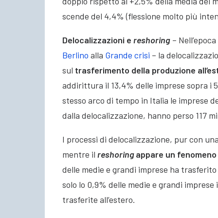
doppio rispetto al +2,5% della media del 
scende del 4,4% (flessione molto più inten
Delocalizzazioni e
reshoring
– Nell’epoca 
Berlino
alla
Grande crisi
– la delocalizzazio
sul
trasferimento della produzione all’es
addirittura il 13,4% delle imprese sopra i 5
stesso arco di tempo in Italia le imprese 
dalla delocalizzazione, hanno perso 117 mi
I processi di delocalizzazione, pur con una
mentre il
reshoring
appare un fenomeno 
delle medie e grandi imprese ha trasferito a
solo lo 0,9% delle medie e grandi imprese it
trasferite all’estero.