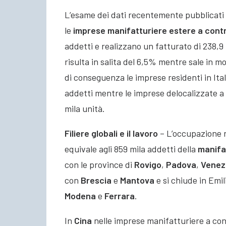
L’esame dei dati recentemente pubblicati d
le
imprese manifatturiere estere a contr
addetti e realizzano un fatturato di 238,9 
risulta in salita del 6,5% mentre sale in 
di conseguenza le imprese residenti in Ital
addetti mentre le imprese delocalizzate a
mila unità.
Filiere globali e il lavoro
– L’occupazione 
equivale agli 859 mila addetti della
manifa
con le province di
Rovigo
,
Padova
,
Venez
con
Brescia
e
Mantova
e si chiude in Emil
Modena
e
Ferrara
.
In
Cina
nelle imprese manifatturiere a cont