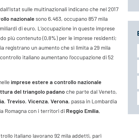
all’Istat sulle multinazionali indicano che nel 2017
ollo nazionale
sono 6.463, occupano 857 mila
miliardi di euro
. L’occupazione in queste imprese
modo più contenuto (0,8%) per le imprese residenti;
ia registrano un aumento che si limita a 29 mila
 controllo italiano aumentano l’occupazione di 52
nelle
imprese estere a controllo nazionale
ttura del triangolo padano
che parte dal Veneto,
ia
,
Treviso
,
Vicenza
,
Verona
, passa in Lombardia
ia Romagna con i territori di
Reggio
Emilia
,
rollo italiano lavorano 92 mila addetti, pari