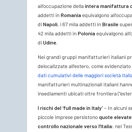
all’occupazione della
intera manifattura d
addetti in
Romania
equivalgono all’occupa
di
Napoli
, i 67 mila addetti in
Brasile
super
42 mila addetti in
Polonia
equivalgono all’
di
Udine
.
Nei grandi gruppi manifatturieri italiani pr
delocalizzate all’estero, come evidenziato d
dati cumulativi delle maggiori società ital
manifatturieri multinazionali italiani hann
insediamenti ubicati oltre frontiera (“ester
I rischi del ‘full made in Italy’
– In alcuni s
piccole imprese persistono
quote elevate 
controllo nazionale verso l’Italia
: nel Tes