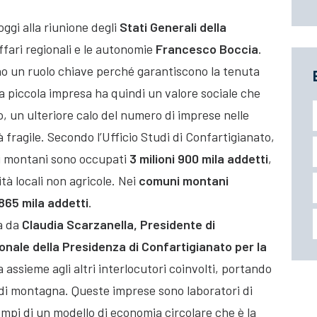
ggi alla riunione degli
Stati Generali della
ffari regionali e le autonomie
Francesco Boccia
.
no un ruolo chiave perché garantiscono la tenuta
a piccola impresa ha quindi un valore sociale che
, un ulteriore calo del numero di imprese nelle
fragile. Secondo l’Ufficio Studi di Confartigianato,
ri montani sono occupati
3 milioni 900 mila addetti
,
ità locali non agricole. Nei
comuni montani
865 mila addetti
.
a da
Claudia Scarzanella, Presidente di
onale della Presidenza di Confartigianato per la
a assieme agli altri interlocutori coinvolti, portando
 di montagna. Queste imprese sono laboratori di
empi di un modello di economia circolare che è la