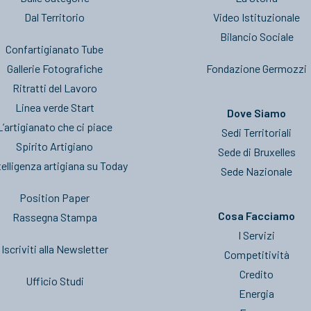
Dal Territorio
Video Istituzionale
Bilancio Sociale
Confartigianato Tube
Gallerie Fotografiche
Fondazione Germozzi
Ritratti del Lavoro
Linea verde Start
Dove Siamo
L’artigianato che ci piace
Sedi Territoriali
Spirito Artigiano
Sede di Bruxelles
telligenza artigiana su Today
Sede Nazionale
Position Paper
Cosa Facciamo
Rassegna Stampa
I Servizi
Iscriviti alla Newsletter
Competitività
Credito
Ufficio Studi
Energia