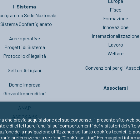
Europa
Il Sistema
Fisco
anigramma Sede Nazionale
Formazione
l Sistema Confartigianato
Innovazione
Internazionalizzazione
Aree operative
Lavoro
Progetti di Sistema
Welfare
Protocollo di legalità
Convenzioni per gli Associ
Settori Artigiani
Donne Impresa
Associarsi
Giovani Imprenditori
ANAP
ANCOS APS
ma che previa acquisizione del suo consenso, il presente sito web po
CAAF
nte e di effettuare l’analisi sui comportamenti dei visitatori del sito
zione della navigazione utilizzando soltanto cookies tecnici. È possib
INAPA
oprie preferenze nella sezione “Cookie setting” Per maggiori informa