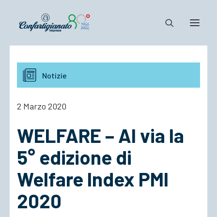
Notizie e Documenti
Notizie
Confartigianato
Dove siamo
2 Marzo 2020
Il Sistema
WELFARE – Al via la
Cosa Facciamo
Associarsi
5° edizione di
Welfare Index PMI
2020