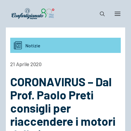
Notizie e Documenti
Notizie
Confartigianato
Dove siamo
21 Aprile 2020
Il Sistema
CORONAVIRUS – Dal
Cosa Facciamo
Associarsi
Prof. Paolo Preti
consigli per
riaccendere i motori