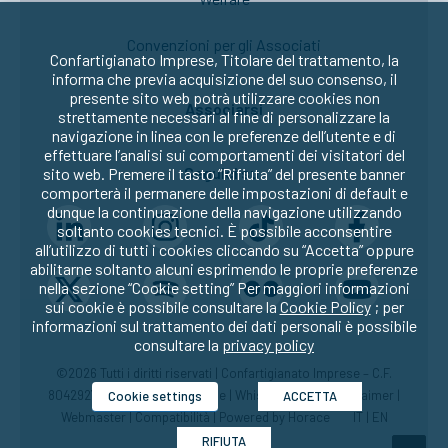
Convenzioni per gli Associati
Confartigianato Imprese, Titolare del trattamento, la
informa che previa acquisizione del suo consenso, il
presente sito web potrà utilizzare cookies non
Associarsi
strettamente necessari al fine di personalizzare la
navigazione in linea con le preferenze dell’utente e di
effettuare l’analisi sui comportamenti dei visitatori del
Seguici su:
sito web. Premere il tasto “Rifiuta” del presente banner
comporterà il permanere delle impostazioni di default e
dunque la continuazione della navigazione utilizzando
soltanto cookies tecnici. È possibile acconsentire
all’utilizzo di tutti i cookies cliccando su “Accetta” oppure
abilitarne soltanto alcuni esprimendo le proprie preferenze
nella sezione “Cookie setting” Per maggiori informazioni
sui cookie è possibile consultare la
Cookie Policy
; per
informazioni sul trattamento dei dati personali è possibile
consultare la
privacy policy
©2026 Tutti i diritti riservati | Confartigianato Imprese – C.F.
80429270582 |
Privacy
|
Cookie
|
Whistleblowing
|
Disclaimer
|
Cookie settings
ACCETTA
Webmaster
|
Compatibilità
| Powered by
Horace
IT
|
EN
RIFIUTA