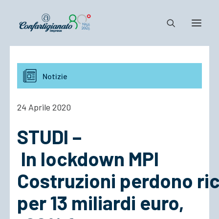
Notizie e Documenti
Notizie
Confartigianato
Dove siamo
24 Aprile 2020
Il Sistema
STUDI –
Cosa Facciamo
Associarsi
In lockdown MPI
Costruzioni perdono ric
per 13 miliardi euro,