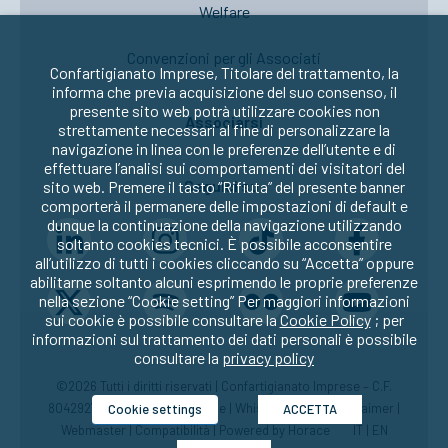
Welfare
Convenzioni per gli Associati
Confartigianato Imprese, Titolare del trattamento, la
informa che previa acquisizione del suo consenso, il
presente sito web potrà utilizzare cookies non
Associarsi
strettamente necessari al fine di personalizzare la
navigazione in linea con le preferenze dell’utente e di
effettuare l’analisi sui comportamenti dei visitatori del
Seguici su:
sito web. Premere il tasto “Rifiuta” del presente banner
comporterà il permanere delle impostazioni di default e
dunque la continuazione della navigazione utilizzando
soltanto cookies tecnici. È possibile acconsentire
all’utilizzo di tutti i cookies cliccando su “Accetta” oppure
abilitarne soltanto alcuni esprimendo le proprie preferenze
nella sezione “Cookie setting” Per maggiori informazioni
sui cookie è possibile consultare la
Cookie Policy
; per
informazioni sul trattamento dei dati personali è possibile
consultare la
privacy policy
©2026 Tutti i diritti riservati | Confartigianato Imprese – C.F.
80429270582 |
Privacy
|
Cookie
|
Whistleblowing
|
Disclaimer
|
Cookie settings
ACCETTA
Webmaster
|
Compatibilità
| Powered by
Horace
IT
|
EN