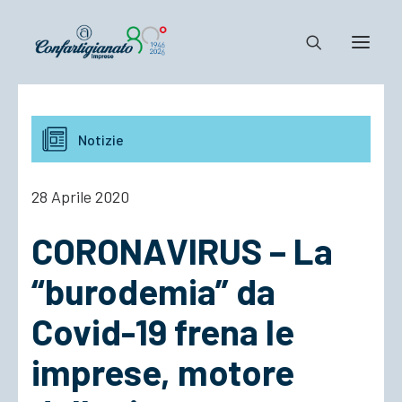
Notizie e Documenti
Notizie
Confartigianato
Dove siamo
28 Aprile 2020
Il Sistema
CORONAVIRUS – La
Cosa Facciamo
Associarsi
“burodemia” da
Covid-19 frena le
imprese, motore