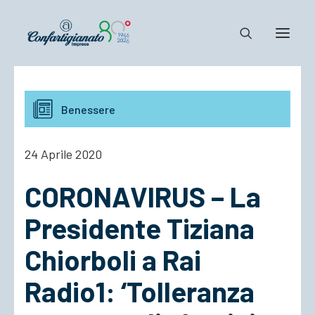
Notizie e Documenti
Benessere
Confartigianato
Dove siamo
24 Aprile 2020
Il Sistema
CORONAVIRUS – La
Cosa Facciamo
Associarsi
Presidente Tiziana
Chiorboli a Rai
Radio1: ‘Tolleranza