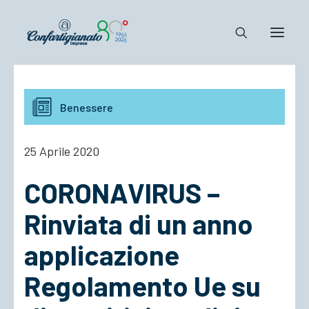
Notizie e Documenti
Benessere
Confartigianato
Dove siamo
25 Aprile 2020
Il Sistema
CORONAVIRUS –
Cosa Facciamo
Associarsi
Rinviata di un anno
applicazione
Regolamento Ue su