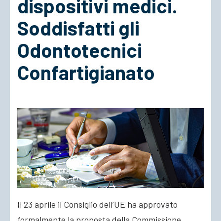
dispositivi medici.
Soddisfatti gli
ACCEDI
Odontotecnici
Confartigianato
Il 23 aprile il Consiglio dell’UE ha approvato
formalmente la proposta della Commissione