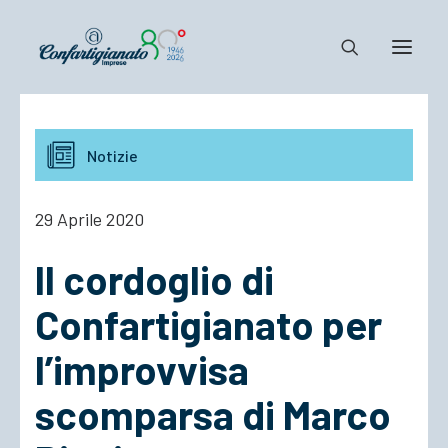
Notizie e Documenti
Notizie
Confartigianato
Dove siamo
29 Aprile 2020
Il Sistema
Il cordoglio di
Cosa Facciamo
Associarsi
Confartigianato per
l’improvvisa
scomparsa di Marco