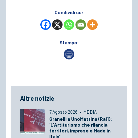
Condividi su:
Stampa:
Altre notizie
7 Agosto 2026
·
MEDIA
Granelli a UnoMattina (Rai1):
'L'Artiturismo che rilancia
territori, imprese e Made in
Italy'