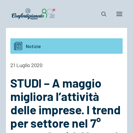
Notizie e Documenti
Notizie
Confartigianato
Dove siamo
21 Luglio 2020
Il Sistema
STUDI – A maggio
Cosa Facciamo
Associarsi
migliora l’attività
delle imprese. I trend
per settore nel 7°