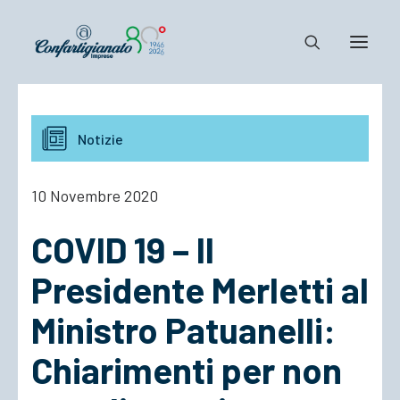
Notizie e Documenti
Notizie
Confartigianato
Dove siamo
10 Novembre 2020
Il Sistema
COVID 19 – Il
Cosa Facciamo
Associarsi
Presidente Merletti al
Ministro Patuanelli:
Chiarimenti per non