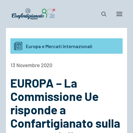
Notizie e Documenti
Europa e Mercati Internazionali
Confartigianato
Dove siamo
13 Novembre 2020
Il Sistema
EUROPA – La
Cosa Facciamo
Associarsi
Commissione Ue
risponde a
Confartigianato sulla