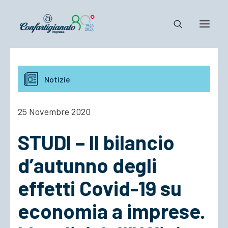
Notizie e Documenti
Notizie
Confartigianato
Dove siamo
25 Novembre 2020
Il Sistema
STUDI – Il bilancio
Cosa Facciamo
Associarsi
d’autunno degli
effetti Covid-19 su
economia a imprese.