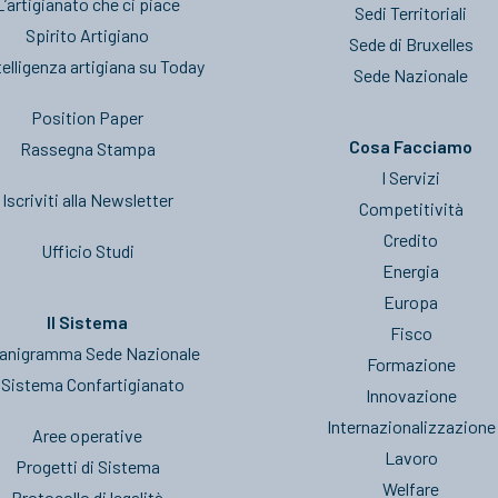
L’artigianato che ci piace
Sedi Territoriali
Spirito Artigiano
Sede di Bruxelles
telligenza artigiana su Today
Sede Nazionale
Position Paper
Cosa Facciamo
Rassegna Stampa
I Servizi
Iscriviti alla Newsletter
Competitività
Credito
Ufficio Studi
Energia
Europa
Il Sistema
Fisco
anigramma Sede Nazionale
Formazione
l Sistema Confartigianato
Innovazione
Internazionalizzazione
Aree operative
Lavoro
Progetti di Sistema
Welfare
Protocollo di legalità