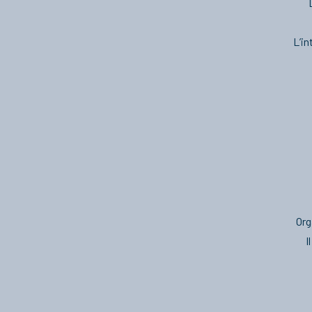
L’in
Org
I