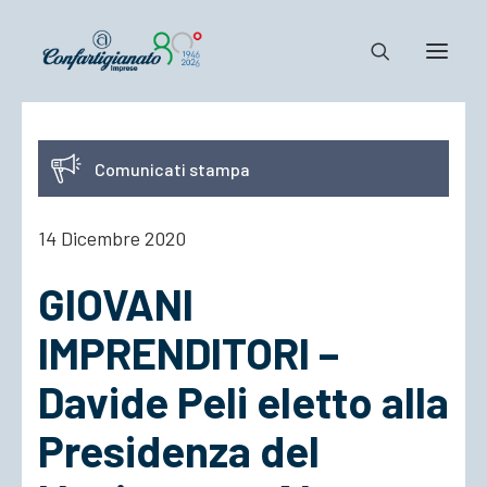
Notizie e Documenti
Comunicati stampa
Confartigianato
Dove siamo
14 Dicembre 2020
Il Sistema
GIOVANI
Cosa Facciamo
Associarsi
IMPRENDITORI –
Davide Peli eletto alla
Presidenza del