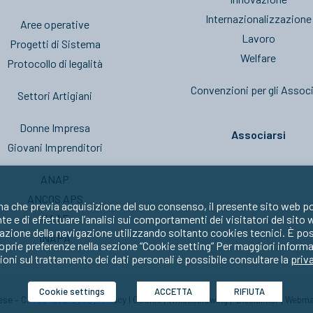
Internazionalizzazione
Aree operative
Lavoro
Progetti di Sistema
Welfare
Protocollo di legalità
Convenzioni per gli Associ
Settori Artigiani
Donne Impresa
Associarsi
Giovani Imprenditori
ANAP
ANCOS APS
ma che previa acquisizione del suo consenso, il presente sito web po
CAAF
nte e di effettuare l’analisi sui comportamenti dei visitatori del sito
zione della navigazione utilizzando soltanto cookies tecnici. È possib
INAPA
oprie preferenze nella sezione “Cookie setting” Per maggiori informa
oni sul trattamento dei dati personali è possibile consultare la
priv
Cookie settings
ACCETTA
RIFIUTA
prese – C.F. 80429270582 |
Privacy
|
Cookie
|
Whistleblowing
|
Disclaimer
|
Webma