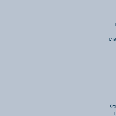
L’in
Org
I