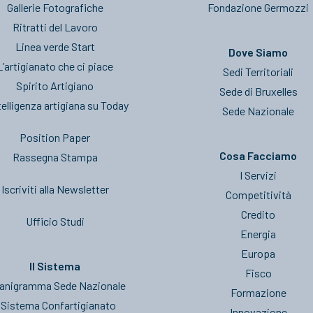
Gallerie Fotografiche
Fondazione Germozzi
Ritratti del Lavoro
Linea verde Start
Dove Siamo
L’artigianato che ci piace
Sedi Territoriali
Spirito Artigiano
Sede di Bruxelles
telligenza artigiana su Today
Sede Nazionale
Position Paper
Cosa Facciamo
Rassegna Stampa
I Servizi
Iscriviti alla Newsletter
Competitività
Credito
Ufficio Studi
Energia
Europa
Il Sistema
Fisco
anigramma Sede Nazionale
Formazione
l Sistema Confartigianato
Innovazione