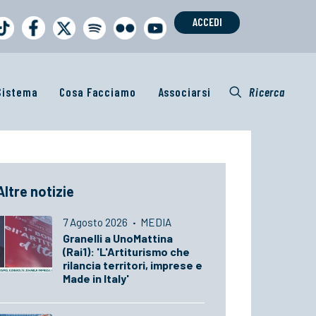
ACCEDI
 Sistema
Cosa Facciamo
Associarsi
Ricerca
Altre notizie
7 Agosto 2026
·
MEDIA
Granelli a UnoMattina
(Rai1): 'L'Artiturismo che
rilancia territori, imprese e
Made in Italy'