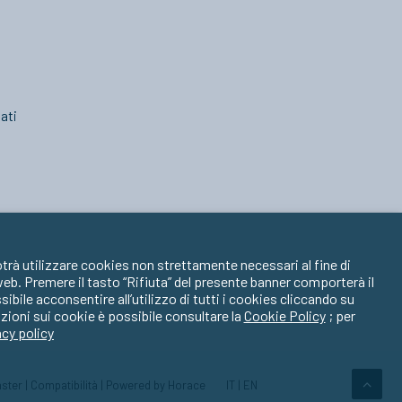
ati
trà utilizzare cookies non strettamente necessari al fine di
 web. Premere il tasto “Rifiuta” del presente banner comporterà il
ile acconsentire all’utilizzo di tutti i cookies cliccando su
zioni sui cookie è possibile consultare la
Cookie Policy
; per
acy policy
ster
|
Compatibilità
| Powered by
Horace
IT
|
EN