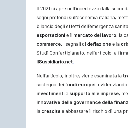
Il 2021 si apre nell’incertezza dalla seco
segni profondi sull’economia italiana, met
bilancio degli effetti dell’emergenza sanita
esportazioni
e il
mercato del lavoro
, la 
commerce,
i segnali di
deflazione
e la
cri
Studi Confartigianato, nell’articolo, a fir
IlSussidiario.net
.
Nell’articolo, inoltre, viene esaminata la
tr
sostegno dei
fondi europei
, evidenziando 
investimenti
e
supporto alle imprese
, me
innovative della governance della finan
la
crescita
e abbassare il rischio di una pr