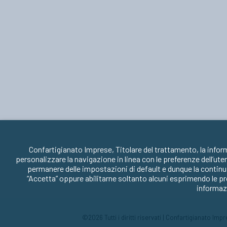
Confartigianato Imprese, Titolare del trattamento, la infor
personalizzare la navigazione in linea con le preferenze dell’ute
permanere delle impostazioni di default e dunque la continua
“Accetta” oppure abilitarne soltanto alcuni esprimendo le pr
informazi
©2026 Tutti i diritti riservati | Confartigianato Im