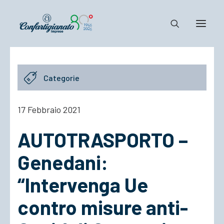
Notizie e Documenti
Categorie
Confartigianato
Dove siamo
17 Febbraio 2021
Il Sistema
AUTOTRASPORTO –
Cosa Facciamo
Associarsi
Genedani:
“Intervenga Ue
contro misure anti-