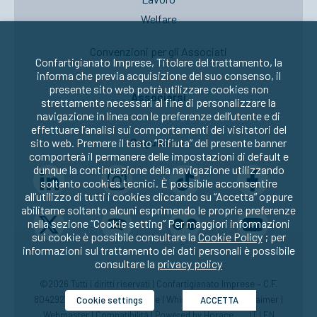
Welfare
Convenzioni per gli Associati
Confartigianato Imprese, Titolare del trattamento, la
informa che previa acquisizione del suo consenso, il
presente sito web potrà utilizzare cookies non
Associarsi
strettamente necessari al fine di personalizzare la
navigazione in linea con le preferenze dell’utente e di
effettuare l’analisi sui comportamenti dei visitatori del
Seguici su:
sito web. Premere il tasto “Rifiuta” del presente banner
comporterà il permanere delle impostazioni di default e
dunque la continuazione della navigazione utilizzando
soltanto cookies tecnici. È possibile acconsentire
all’utilizzo di tutti i cookies cliccando su “Accetta” oppure
abilitarne soltanto alcuni esprimendo le proprie preferenze
nella sezione “Cookie setting” Per maggiori informazioni
sui cookie è possibile consultare la
Cookie Policy
; per
informazioni sul trattamento dei dati personali è possibile
consultare la
privacy policy
©2026 Tutti i diritti riservati | Confartigianato Imprese – C.F.
80429270582 |
Privacy
|
Cookie
|
Whistleblowing
|
Disclaimer
|
Cookie settings
ACCETTA
Webmaster
|
Compatibilità
| Powered by
Horace
IT
|
EN