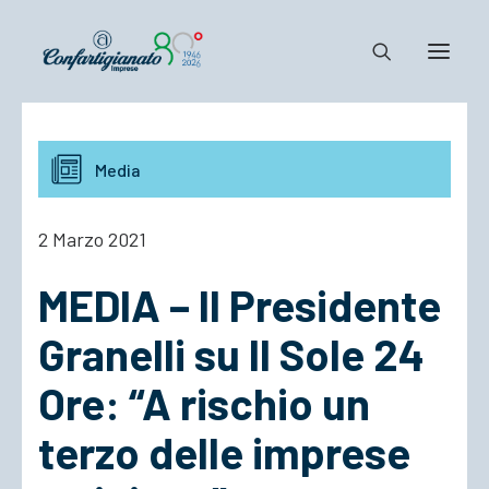
Notizie e Documenti
Media
Confartigianato
Dove siamo
2 Marzo 2021
Il Sistema
MEDIA – Il Presidente
Cosa Facciamo
Associarsi
Granelli su Il Sole 24
Ore: “A rischio un
terzo delle imprese