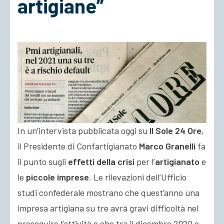
artigiane”
ACCEDI
In un’intervista pubblicata oggi su
Il Sole 24 Ore
,
il Presidente di Confartigianato
Marco Granelli
fa
il punto sugli
effetti della crisi
per l’
artigianato
e
le
piccole imprese
. Le rilevazioni dell’Ufficio
studi confederale mostrano che quest’anno una
impresa artigiana su tre avrà gravi difficoltà nel
proseguire
l’attività e che tra il dicembre 2020 e