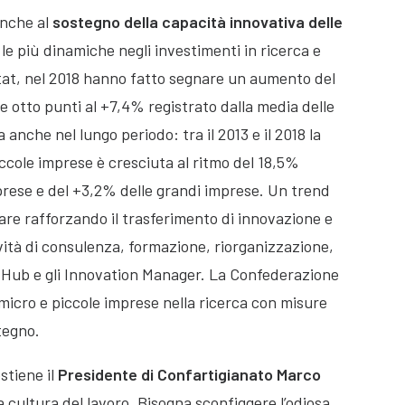
anche al
sostegno della capacità innovativa delle
e più dinamiche negli investimenti in ricerca e
Istat, nel 2018 hanno fatto segnare un aumento del
e otto punti al +7,4% registrato dalla media delle
anche nel lungo periodo: tra il 2013 e il 2018 la
iccole imprese è cresciuta al ritmo del 18,5%
prese e del +3,2% delle grandi imprese. Un trend
re rafforzando il trasferimento di innovazione e
ività di consulenza, formazione, riorganizzazione,
n Hub e gli Innovation Manager. La Confederazione
 micro e piccole imprese nella ricerca con misure
tegno.
stiene il
Presidente di Confartigianato Marco
cultura del lavoro. Bisogna sconfiggere l’odiosa