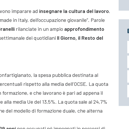
vono imparare ad
insegnare la cultura del lavoro
.
made in Italy, dell’occupazione giovanile”. Parole
ranelli
rilanciate in un ampio
approfondimento
o settimanale dei quotidiani
Il Giorno, il Resto del
Confartigianato, la spesa pubblica destinata al
percentuali rispetto alla media dell’OCSE. La quota
n formazione, e che lavorano è pari ad appena il
re alla media Ue del 13,5%. La quota sale al 24,7%
one del modello di formazione duale, che alterna
 29 anni
non occupati né impegnati in percorsi di