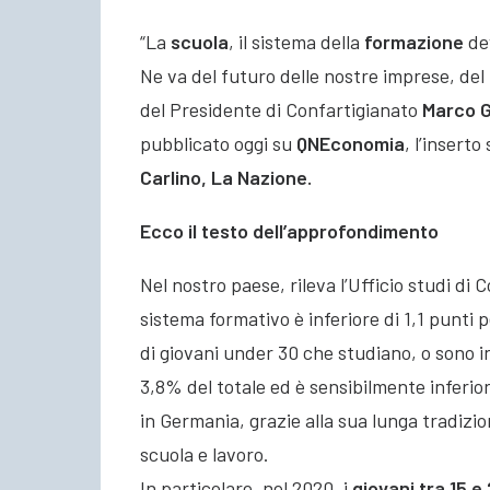
“La
scuola
, il sistema della
formazione
de
Ne va del futuro delle nostre imprese, del 
del Presidente di Confartigianato
Marco G
pubblicato oggi su
QNEconomia
, l’insert
Carlino, La Nazione.
Ecco il testo dell’approfondimento
Nel nostro paese, rileva l’Ufficio studi di 
sistema formativo è inferiore di 1,1 punti 
di giovani under 30 che studiano, o sono i
3,8% del totale ed è sensibilmente inferio
in Germania, grazie alla sua lunga tradizi
scuola e lavoro.
In particolare, nel 2020, i
giovani tra 15 e