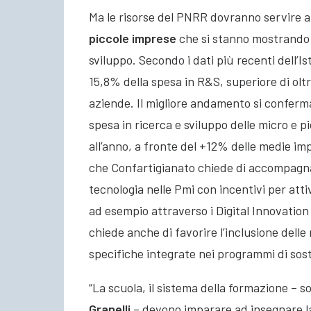
Ma le risorse del PNRR dovranno servire 
piccole imprese
che si stanno mostrando l
sviluppo. Secondo i dati più recenti dell’
15,8% della spesa in R&S, superiore di oltr
aziende. Il migliore andamento si conferma 
spesa in ricerca e sviluppo delle micro e p
all’anno, a fronte del +12% delle medie im
che Confartigianato chiede di accompagna
tecnologia nelle Pmi con incentivi per att
ad esempio attraverso i Digital Innovatio
chiede anche di favorire l’inclusione delle
specifiche integrate nei programmi di sos
“La scuola, il sistema della formazione – so
Granelli
– devono imparare ad insegnare la 