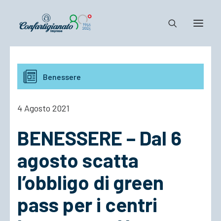
Notizie e Documenti
Benessere
Confartigianato
Dove siamo
4 Agosto 2021
Il Sistema
BENESSERE – Dal 6
Cosa Facciamo
Associarsi
agosto scatta
l’obbligo di green
pass per i centri