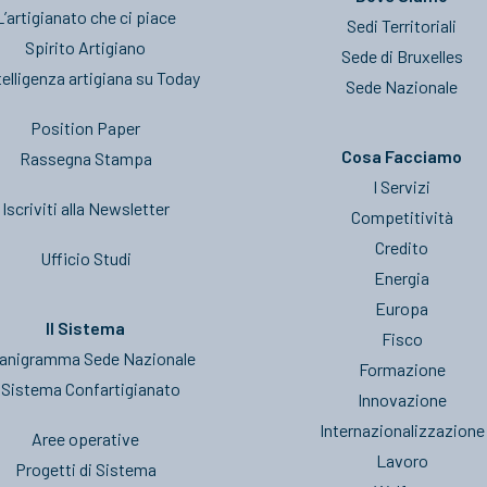
L’artigianato che ci piace
Sedi Territoriali
Spirito Artigiano
Sede di Bruxelles
telligenza artigiana su Today
Sede Nazionale
Position Paper
Cosa Facciamo
Rassegna Stampa
I Servizi
Iscriviti alla Newsletter
Competitività
Credito
Ufficio Studi
Energia
Europa
Il Sistema
Fisco
anigramma Sede Nazionale
Formazione
l Sistema Confartigianato
Innovazione
Internazionalizzazione
Aree operative
Lavoro
Progetti di Sistema