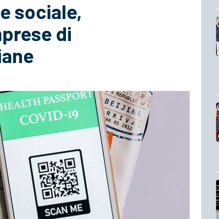
e sociale,
mprese di
iane