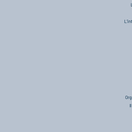
L’in
Org
I