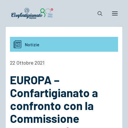
Notizie e Documenti
Notizie
Confartigianato
Dove siamo
22 Ottobre 2021
Il Sistema
EUROPA –
Cosa Facciamo
Associarsi
Confartigianato a
confronto con la
Commissione