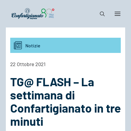
Notizie e Documenti
Notizie
Confartigianato
Dove siamo
22 Ottobre 2021
Il Sistema
TG@ FLASH – La
Cosa Facciamo
Associarsi
settimana di
Confartigianato in tre
minuti