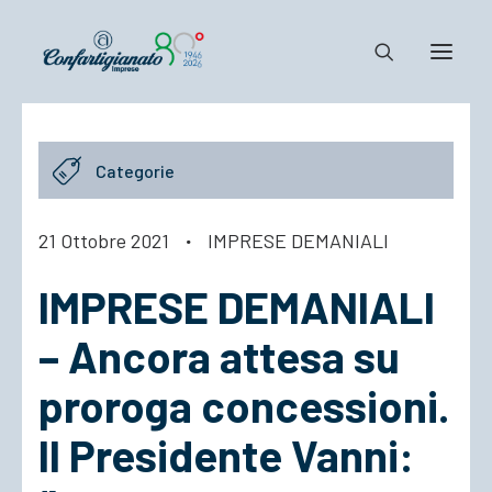
Notizie e Documenti
Categorie
Confartigianato
Dove siamo
21 Ottobre 2021
·
IMPRESE DEMANIALI
Il Sistema
IMPRESE DEMANIALI
Cosa Facciamo
Associarsi
– Ancora attesa su
proroga concessioni.
Il Presidente Vanni: