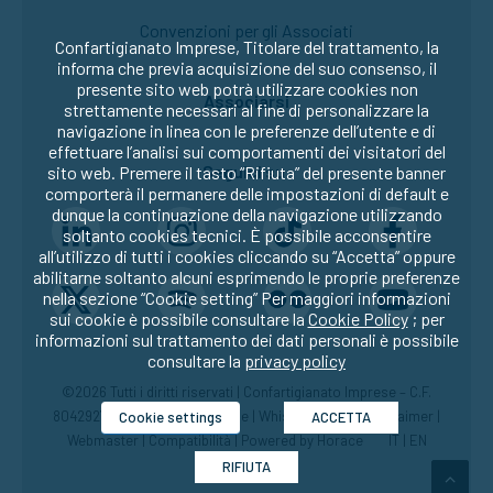
Convenzioni per gli Associati
Confartigianato Imprese, Titolare del trattamento, la
informa che previa acquisizione del suo consenso, il
presente sito web potrà utilizzare cookies non
Associarsi
strettamente necessari al fine di personalizzare la
navigazione in linea con le preferenze dell’utente e di
effettuare l’analisi sui comportamenti dei visitatori del
Seguici su:
sito web. Premere il tasto “Rifiuta” del presente banner
comporterà il permanere delle impostazioni di default e
dunque la continuazione della navigazione utilizzando
soltanto cookies tecnici. È possibile acconsentire
all’utilizzo di tutti i cookies cliccando su “Accetta” oppure
abilitarne soltanto alcuni esprimendo le proprie preferenze
nella sezione “Cookie setting” Per maggiori informazioni
sui cookie è possibile consultare la
Cookie Policy
; per
informazioni sul trattamento dei dati personali è possibile
consultare la
privacy policy
©2026 Tutti i diritti riservati | Confartigianato Imprese – C.F.
80429270582 |
Privacy
|
Cookie
|
Whistleblowing
|
Disclaimer
|
Cookie settings
ACCETTA
Webmaster
|
Compatibilità
| Powered by
Horace
IT
|
EN
RIFIUTA