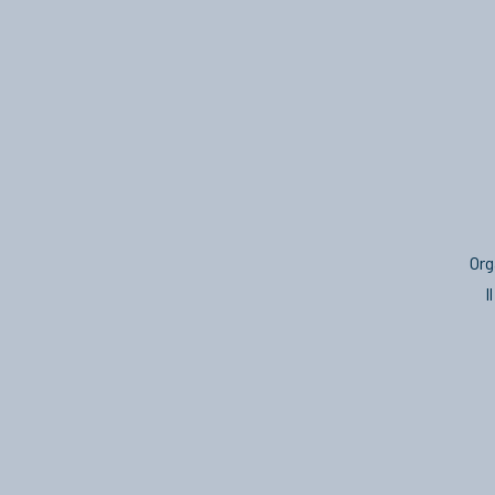
Org
I