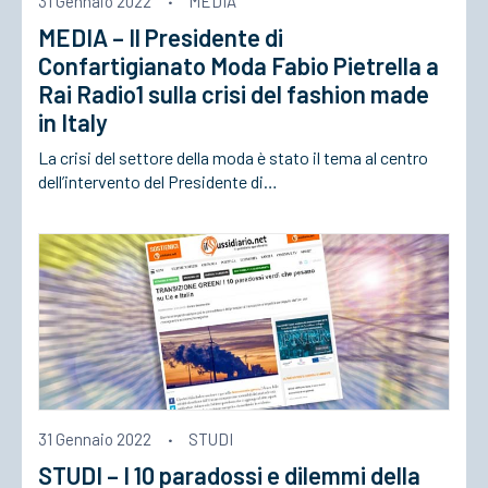
31 Gennaio 2022
·
MEDIA
MEDIA – Il Presidente di
ACCEDI
Confartigianato Moda Fabio Pietrella a
Rai Radio1 sulla crisi del fashion made
in Italy
La crisi del settore della moda è stato il tema al centro
dell’intervento del Presidente di…
31 Gennaio 2022
·
STUDI
STUDI – I 10 paradossi e dilemmi della