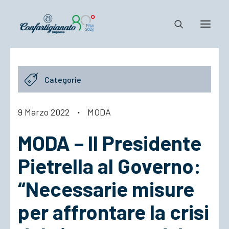
Notizie e Documenti
Categorie
Confartigianato
Dove siamo
9 Marzo 2022
·
MODA
Il Sistema
MODA – Il Presidente
Cosa Facciamo
Associarsi
Pietrella al Governo:
“Necessarie misure
per affrontare la crisi