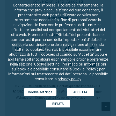
Convenzioni per gli Associati
Confartigianato Imprese, Titolare del trattamento, la
informa che previa acquisizione del suo consenso, il
presente sito web potrà utilizzare cookies non
Associarsi
strettamente necessari al fine di personalizzare la
navigazione in linea con le preferenze dell’utente e di
effettuare l’analisi sui comportamenti dei visitatori del
Seguici su:
sito web. Premere il tasto “Rifiuta” del presente banner
comporterà il permanere delle impostazioni di default e
dunque la continuazione della navigazione utilizzando
soltanto cookies tecnici. È possibile acconsentire
all’utilizzo di tutti i cookies cliccando su “Accetta” oppure
abilitarne soltanto alcuni esprimendo le proprie preferenze
nella sezione “Cookie setting” Per maggiori informazioni
sui cookie è possibile consultare la
Cookie Policy
; per
informazioni sul trattamento dei dati personali è possibile
consultare la
privacy policy
©2026 Tutti i diritti riservati | Confartigianato Imprese – C.F.
80429270582 |
Privacy
|
Cookie
|
Whistleblowing
|
Disclaimer
|
Cookie settings
ACCETTA
Webmaster
|
Compatibilità
| Powered by
Horace
IT
|
EN
RIFIUTA