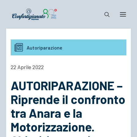
Notizie e Documenti
Autoriparazione
Confartigianato
Dove siamo
22 Aprile 2022
Il Sistema
AUTORIPARAZIONE –
Cosa Facciamo
Associarsi
Riprende il confronto
tra Anara e la
Motorizzazione.