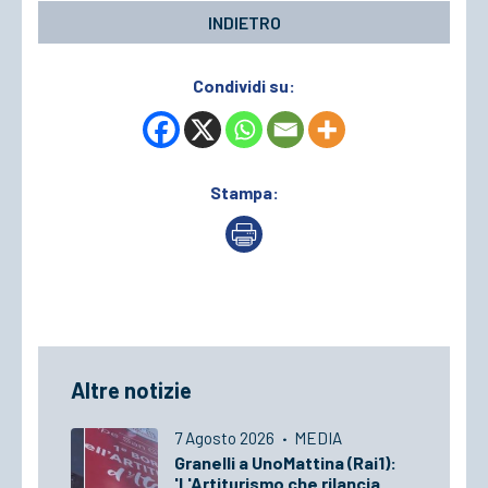
INDIETRO
Condividi su:
Stampa:
Altre notizie
7 Agosto 2026
·
MEDIA
Granelli a UnoMattina (Rai1):
'L'Artiturismo che rilancia