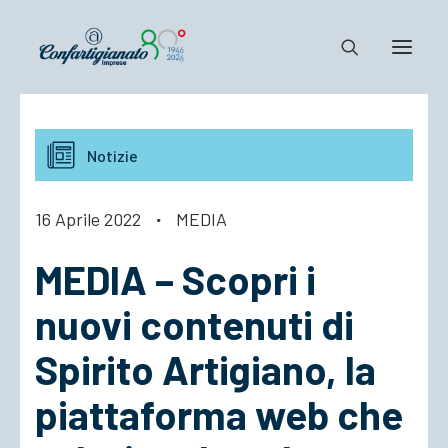
Notizie e Documenti
Notizie
Confartigianato
Dove siamo
16 Aprile 2022
·
MEDIA
Il Sistema
MEDIA – Scopri i
Cosa Facciamo
Associarsi
nuovi contenuti di
Spirito Artigiano, la
piattaforma web che