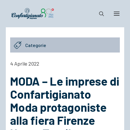
Notizie e Documenti
Categorie
Confartigianato
Dove siamo
4 Aprile 2022
Il Sistema
MODA – Le imprese di
Cosa Facciamo
Associarsi
Confartigianato
Moda protagoniste
alla fiera Firenze