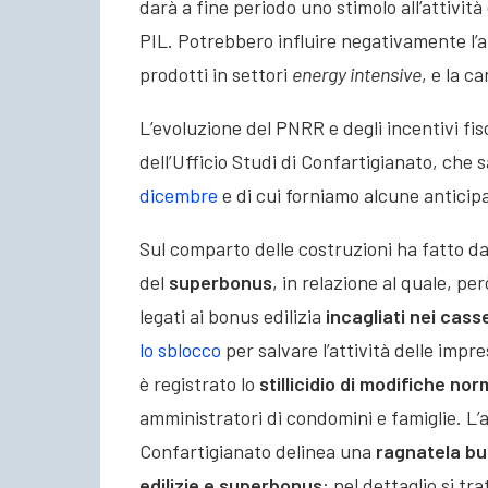
darà a fine periodo uno stimolo all’attivit
PIL. Potrebbero influire negativamente l’au
prodotti in settori
energy intensive
, e la c
L’evoluzione del PNRR e degli incentivi fisc
dell’Ufficio Studi di Confartigianato, che
dicembre
e di cui forniamo alcune anticipa
Sul comparto delle costruzioni ha fatto d
del
superbonus
, in relazione al quale, per
legati ai bonus edilizia
incagliati nei casse
lo sblocco
per salvare l’attività delle impr
è registrato lo
stillicidio di modifiche no
amministratori di condomini e famiglie. L’an
Confartigianato delinea una
ragnatela bur
edilizie e superbonus
: nel dettaglio si tra