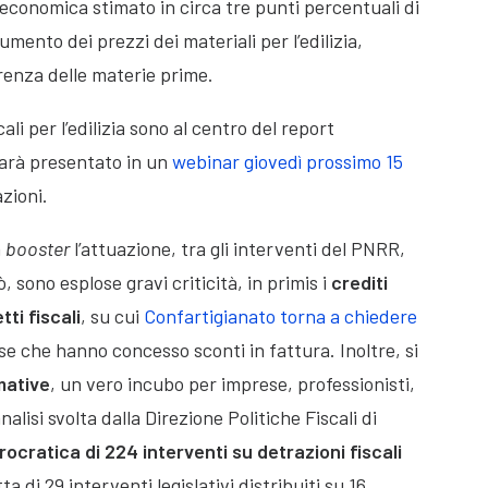
à economica stimato in circa tre punti percentuali di
mento dei prezzi dei materiali per l’edilizia,
arenza delle materie prime.
ali per l’edilizia sono al centro del report
 sarà presentato in un
webinar giovedì prossimo 15
zioni.
a
booster
l’attuazione, tra gli interventi del PNRR,
ò, sono esplose gravi criticità, in primis i
crediti
tti fiscali
, su cui
Confartigianato torna a chiedere
ese che hanno concesso sconti in fattura. Inoltre, si
rmative
, un vero incubo per imprese, professionisti,
alisi svolta dalla Direzione Politiche Fiscali di
ocratica di 224 interventi su detrazioni fiscali
tta di 29 interventi legislativi distribuiti su 16