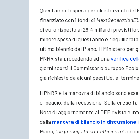
Quest’anno la spesa per gli interventi del
finanziato con i fondi di
NextGenerationE
di euro rispetto ai 29,4 miliardi previsti l
minore spesa di quest’anno è riequilibrata
ultimo biennio del Piano. Il Ministero per gl
PNRR sta procedendo ad una
verifica del
giorni scorsi il Commissario europeo Paolo
già richieste da alcuni paesi Ue, al termin
Il PNRR e la manovra di bilancio sono essen
o, peggio, della recessione. Sulla
crescita 
Nota di aggiornamento al DEF rivista e int
dalla
manovra di bilancio in discussione
Piano, “
se perseguito con efficienza
“, seco