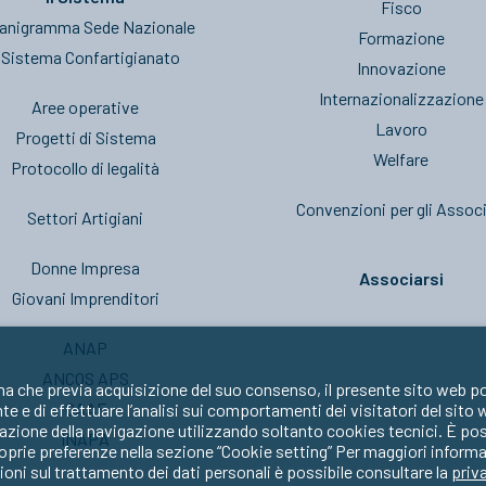
Fisco
anigramma Sede Nazionale
Formazione
l Sistema Confartigianato
Innovazione
Internazionalizzazione
Aree operative
Lavoro
Progetti di Sistema
Welfare
Protocollo di legalità
Convenzioni per gli Associ
Settori Artigiani
Donne Impresa
Associarsi
Giovani Imprenditori
ANAP
ANCOS APS
ma che previa acquisizione del suo consenso, il presente sito web po
CAAF
nte e di effettuare l’analisi sui comportamenti dei visitatori del sito
zione della navigazione utilizzando soltanto cookies tecnici. È possib
INAPA
oprie preferenze nella sezione “Cookie setting” Per maggiori informa
oni sul trattamento dei dati personali è possibile consultare la
priv