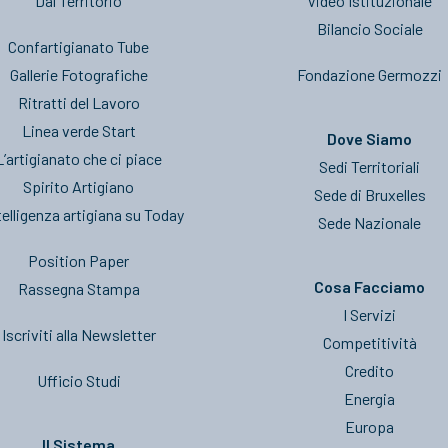
Dal Territorio
Video Istituzionale
Bilancio Sociale
Confartigianato Tube
Gallerie Fotografiche
Fondazione Germozzi
Ritratti del Lavoro
Linea verde Start
Dove Siamo
L’artigianato che ci piace
Sedi Territoriali
Spirito Artigiano
Sede di Bruxelles
telligenza artigiana su Today
Sede Nazionale
Position Paper
Cosa Facciamo
Rassegna Stampa
I Servizi
Iscriviti alla Newsletter
Competitività
Credito
Ufficio Studi
Energia
Europa
Il Sistema