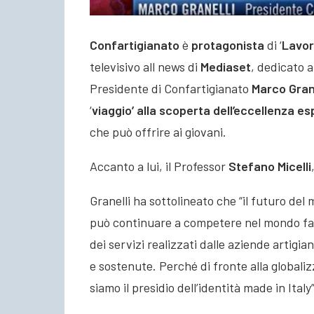
Confartigianato
è
protagonista
di ‘
Lavor
televisivo all news di
Mediaset
, dedicato al
Presidente di Confartigianato
Marco Grane
‘
viaggio’ alla scoperta dell’eccellenza es
che può offrire ai giovani.
Accanto a lui, il Professor
Stefano Micelli
Granelli ha sottolineato che “il futuro del m
può continuare a competere nel mondo facen
dei servizi realizzati dalle aziende artigi
e sostenute. Perché di fronte alla globali
siamo il presidio dell’identità made in Italy”