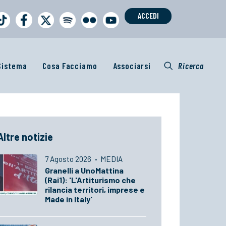
ACCEDI
 Sistema
Cosa Facciamo
Associarsi
Ricerca
Altre notizie
7 Agosto 2026
·
MEDIA
Granelli a UnoMattina
(Rai1): 'L'Artiturismo che
rilancia territori, imprese e
Made in Italy'