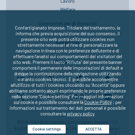
Lavoro
Welfare
Convenzioni per gli Associati
Confartigianato Imprese, Titolare del trattamento, la
informa che previa acquisizione del suo consenso, il
presente sito web potrà utilizzare cookies non
Associarsi
strettamente necessari al fine di personalizzare la
navigazione in linea con le preferenze dell’utente e di
effettuare l’analisi sui comportamenti dei visitatori del
Seguici su:
sito web. Premere il tasto “Rifiuta” del presente banner
comporterà il permanere delle impostazioni di default e
dunque la continuazione della navigazione utilizzando
soltanto cookies tecnici. È possibile acconsentire
all’utilizzo di tutti i cookies cliccando su “Accetta” oppure
abilitarne soltanto alcuni esprimendo le proprie preferenze
nella sezione “Cookie setting” Per maggiori informazioni
sui cookie è possibile consultare la
Cookie Policy
; per
informazioni sul trattamento dei dati personali è possibile
consultare la
privacy policy
©2026 Tutti i diritti riservati | Confartigianato Imprese – C.F.
80429270582 |
Privacy
|
Cookie
|
Whistleblowing
|
Disclaimer
|
Cookie settings
ACCETTA