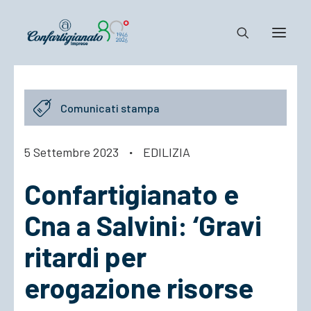
Notizie e Documenti
Comunicati stampa
Confartigianato
Dove siamo
5 Settembre 2023
·
EDILIZIA
Il Sistema
Confartigianato e
Cosa Facciamo
Associarsi
Cna a Salvini: ‘Gravi
ritardi per
erogazione risorse