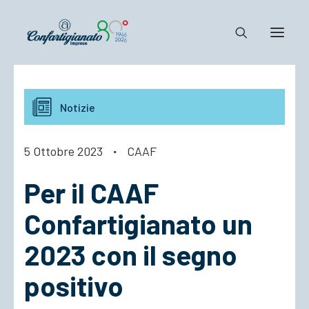
Notizie e Documenti
Notizie
Confartigianato
Dove siamo
5 Ottobre 2023
·
CAAF
Il Sistema
Per il CAAF
Cosa Facciamo
Associarsi
Confartigianato un
2023 con il segno
positivo