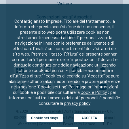
Welfare
Convenzioni per gli Associati
Confartigianato Imprese, Titolare del trattamento, la
informa che previa acquisizione del suo consenso, il
presente sito web potrà utilizzare cookies non
Associarsi
strettamente necessari al fine di personalizzare la
navigazione in linea con le preferenze dell’utente e di
effettuare l’analisi sui comportamenti dei visitatori del
Seguici su:
sito web. Premere il tasto “Rifiuta” del presente banner
comporterà il permanere delle impostazioni di default e
dunque la continuazione della navigazione utilizzando
soltanto cookies tecnici. È possibile acconsentire
all’utilizzo di tutti i cookies cliccando su “Accetta” oppure
abilitarne soltanto alcuni esprimendo le proprie preferenze
nella sezione “Cookie setting” Per maggiori informazioni
sui cookie è possibile consultare la
Cookie Policy
; per
informazioni sul trattamento dei dati personali è possibile
consultare la
privacy policy
©2026 Tutti i diritti riservati | Confartigianato Imprese – C.F.
80429270582 |
Privacy
|
Cookie
|
Whistleblowing
|
Disclaimer
|
Cookie settings
ACCETTA
Webmaster
|
Compatibilità
| Powered by
Horace
IT
|
EN