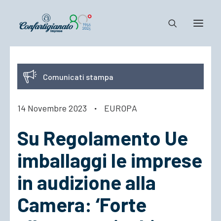
Notizie e Documenti
Comunicati stampa
Confartigianato
Dove siamo
14 Novembre 2023
·
EUROPA
Il Sistema
Su Regolamento Ue
Cosa Facciamo
Associarsi
imballaggi le imprese
in audizione alla
Camera: ‘Forte